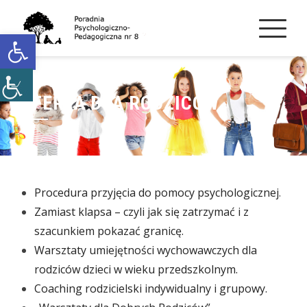
Skip
to
Open toolbar
content
OFERTA DLA RODZICÓW
Procedura przyjęcia do pomocy psychologicznej
.
Zamiast klapsa – czyli jak się zatrzymać
i z
szacunkiem pokazać granicę.
Warsztaty umiejętności wychowawczych dla
rodziców dzieci w wieku przedszkolnym.
Coaching rodzicielski indywidualny i grupowy.