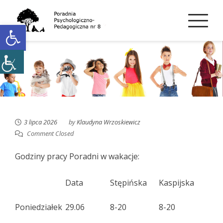
Skip
to
Open toolbar
content
3 lipca 2026
by
Klaudyna Wrzoskiewicz
Comment Closed
Godziny pracy Poradni w wakacje:
Data
Stępińska
Kaspijska
Poniedziałek
29.06
8-20
8-20