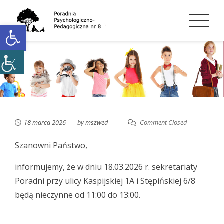
Skip
to
Open toolbar
content
18 marca 2026
by
mszwed
Comment Closed
Szanowni Państwo,
informujemy, że w dniu 18.03.2026 r. sekretariaty
Poradni przy ulicy Kaspijskiej 1A i Stępińskiej 6/8
będą nieczynne od 11:00 do 13:00.