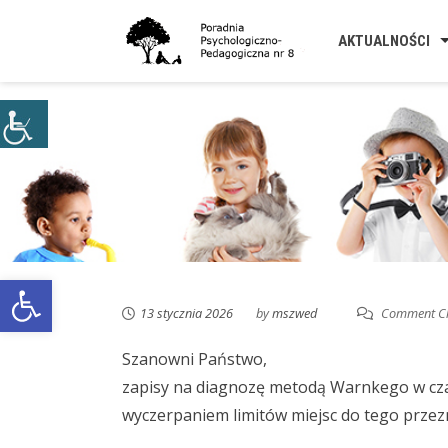
Skip
to
AKTUALNOŚCI
content
Open toolbar
13 stycznia 2026
by
mszwed
Comment Cl
Szanowni Państwo,
zapisy na diagnozę metodą Warnkego w czas
wyczerpaniem limitów miejsc do tego przez