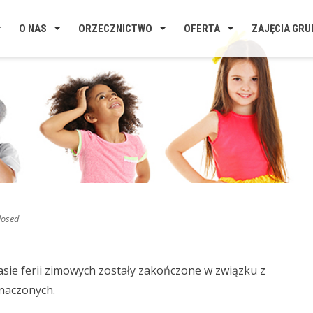
O NAS
ORZECZNICTWO
OFERTA
ZAJĘCIA GR
osed
ie ferii zimowych zostały zakończone w związku z
naczonych.