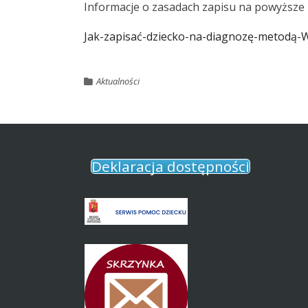
Informacje o zasadach zapisu na powyższe 
Jak-zapisać-dziecko-na-diagnozę-metodą
Aktualności
Deklaracja dostępności