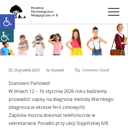
Skip
to
Open toolbar
content
29 grudnia 2025
by
mszwed
Comment Closed
Szanowni Państwo!
W dniach 12 – 16 stycznia 2026 roku będziemy
prowadzić zapisy na diagnozę metodą Warnkego
(diagnoza w okresie ferii zimowych).
Zapisów można dokonać telefonicznie w
sekretariacie Poradni przy ulicy Stępińskiej 6/8.