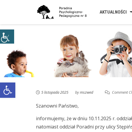
Skip
to
AKTUALNOŚCI
content
Open toolbar
5 listopada 2025
by
mszwed
Comment Cl
Szanowni Państwo,
informujemy, że w dniu 10.11.2025 r. oddział
natomiast oddział Poradni przy ulicy Stępińs