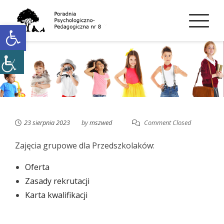
Skip
to
Open toolbar
content
23 sierpnia 2023
by
mszwed
Comment Closed
Zajęcia grupowe dla Przedszkolaków:
Oferta
Zasady rekrutacji
Karta kwalifikacji