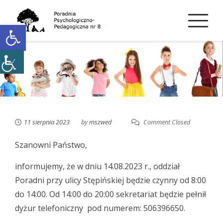
Skip
to
Open toolbar
content
11 sierpnia 2023
by
mszwed
Comment Closed
Szanowni Państwo,
informujemy, że w dniu 14.08.2023 r., oddział
Poradni przy ulicy Stępińskiej będzie czynny od 8:00
do 14:00. Od 14:00 do 20:00 sekretariat będzie pełnił
dyżur telefoniczny pod numerem: 506396650.