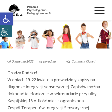
Skip
to
Open toolbar
content
5 kwietnia 2022
by
poradnia
Comment Closed
Drodzy Rodzice!
W dniach 19-22 kwietnia prowadzimy zapisy na
diagnozę integracji sensorycznej. Zapisów można
dokonać telefonicznie w sekretariacie przy ulicy
Kaspijskiej 16 A. Ilość miejsc ograniczona.
Zespół Terapeutów Integracji Sensorycznej