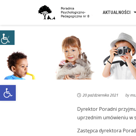
Skip
to
AKTUALNOŚCI
content
Open toolbar
20 października 2021
by
ms
Dyrektor Poradni przyjmuj
uprzednim umówieniu w se
Zastępca dyrektora Poradn