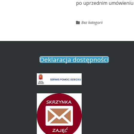
po uprzednim umówieniu w
Bez kategorii
Deklaracja dostępności