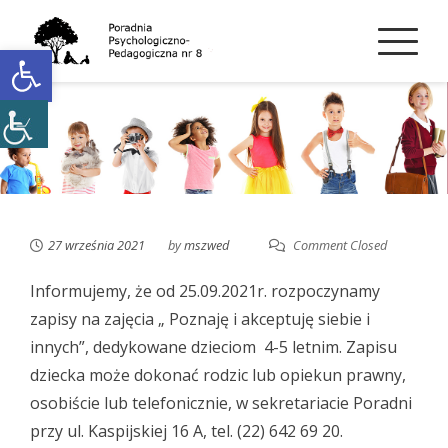
Skip
to
Open toolbar
content
27 września 2021
by
mszwed
Comment Closed
Informujemy, że od 25.09.2021r. rozpoczynamy
zapisy na zajęcia „ Poznaję i akceptuję siebie i
innych”, dedykowane dzieciom 4-5 letnim. Zapisu
dziecka może dokonać rodzic lub opiekun prawny,
osobiście lub telefonicznie, w sekretariacie Poradni
przy ul. Kaspijskiej 16 A, tel. (22) 642 69 20.