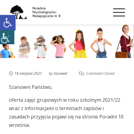
Skip
to
Open toolbar
content
18 sierpnia 2021
by
mszwed
Comment Closed
Szanowni Państwo,
oferta zajęć grupowych w roku szkolnym 2021/22
wraz z informacjami o terminach zapisów i
zasadach przyjęcia pojawi się na stronie Poradni 10
września.