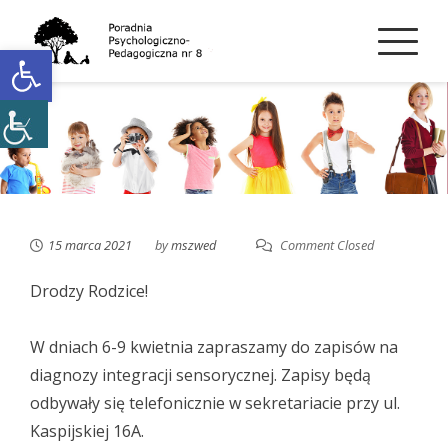
Skip
to
Open toolbar
content
15 marca 2021
by
mszwed
Comment Closed
Drodzy Rodzice!
W dniach 6-9 kwietnia zapraszamy do zapisów na
diagnozy integracji sensorycznej. Zapisy będą
odbywały się telefonicznie w sekretariacie przy ul.
Kaspijskiej 16A.