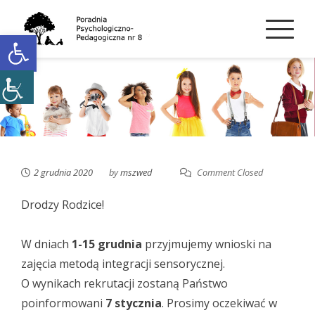
Skip
to
Open toolbar
content
2 grudnia 2020
by
mszwed
Comment Closed
Drodzy Rodzice!
W dniach
1-15 grudnia
przyjmujemy wnioski na
zajęcia metodą integracji sensorycznej.
O wynikach rekrutacji zostaną Państwo
poinformowani
7 stycznia
. Prosimy oczekiwać w