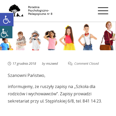
Skip
to
Open toolbar
content
17 grudnia 2018
by
mszwed
Comment Closed
Szanowni Państwo,
informujemy, że ruszyły zapisy na „Szkoła dla
rodziców i wychowawców”. Zapisy prowadzi
sekretariat przy ul. Stępińskiej 6/8, tel. 841 14 23.