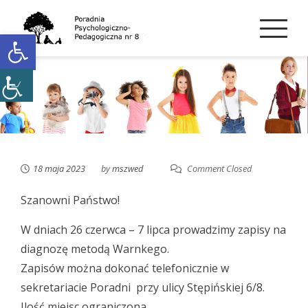
Skip
to
Open toolbar
content
18 maja 2023
by
mszwed
Comment Closed
Szanowni Państwo!
W dniach 26 czerwca – 7 lipca prowadzimy zapisy na
diagnozę metodą Warnkego.
Zapisów można dokonać telefonicznie w
sekretariacie Poradni przy ulicy Stępińskiej 6/8.
Ilość miejsc ograniczona.