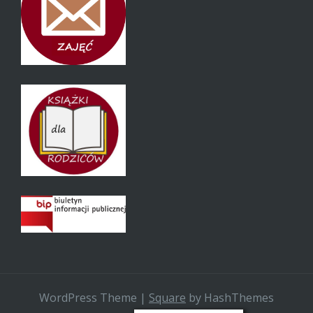
WordPress Theme
|
Square
by HashThemes